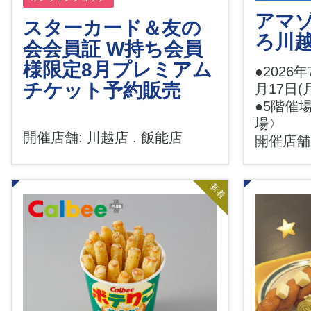
アマゾ
スターカード＆友の
ろ川
会会員証 W持ち会員
様限定8月プレミアム
●2026年
チケット予約販売
月17日(
●5階催
場〉
開催店舗: 川越店 . 飯能店
開催店舗
新着