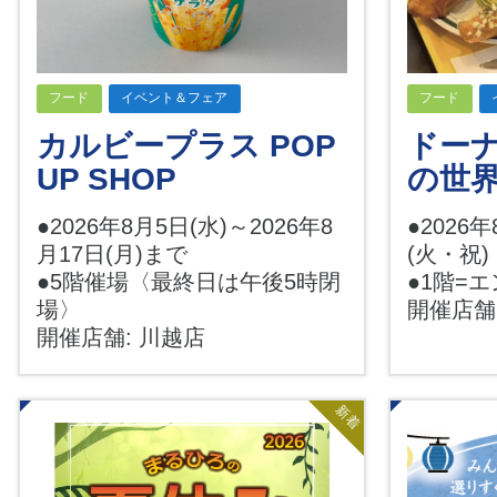
フード
イベント＆フェア
フード
カルビープラス POP
ドー
UP SHOP
の世
●2026年8月5日(水)～2026年8
●2026
月17日(月)まで
(火・祝)
●5階催場〈最終日は午後5時閉
●1階=
場〉
開催店舗
開催店舗: 川越店
新着