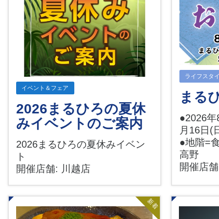
ライフスタ
イベント＆フェア
まる
2026まるひろの夏休
●2026年
みイベントのご案内
月16日(
●地階=
2026まるひろの夏休みイベン
高野
ト
開催店舗
開催店舗: 川越店
新着