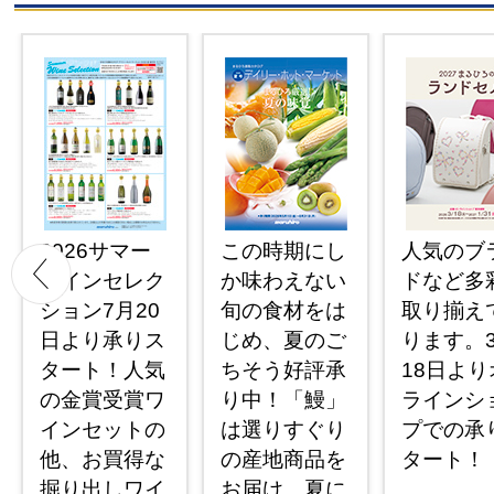
2026サマー
この時期にし
人気のブ
ワインセレク
か味わえない
ドなど多
ション7月20
旬の食材をは
取り揃え
日より承りス
じめ、夏のご
ります。
タート！人気
ちそう好評承
18日より
の金賞受賞ワ
り中！「鰻」
ラインシ
インセットの
は選りすぐり
プでの承
他、お買得な
の産地商品を
タート！
掘り出しワイ
お届け。夏に