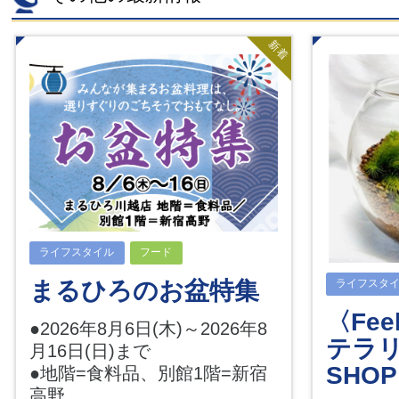
新着
ライフスタイル
フード
まるひろのお盆特集
ライフスタ
〈Feel
●2026年8月6日(木)～2026年8
テラリ
月16日(日)まで
SHOP
●地階=食料品、別館1階=新宿
高野