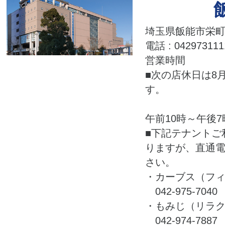
埼玉県飯能市栄町2
電話 : 042973111
営業時間
■次の店休日は8月
す。
午前10時～午後7
■下記テナントご
りますが、直通
さい。
・カーブス（フ
042-975-7040
・もみじ（リラ
042-974-7887