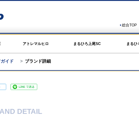
総合TOP
店
アトレマルヒロ
まるひろ上尾SC
まるひ
アガイド
ブランド詳細
AND DETAIL
ク