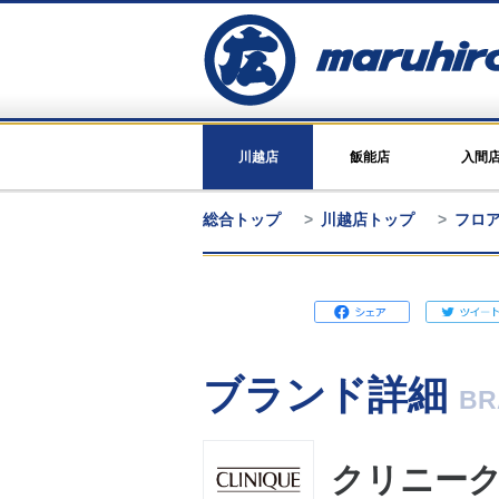
川越店
飯能店
入間
総合トップ
川越店トップ
フロ
ブランド詳細
BR
クリニー