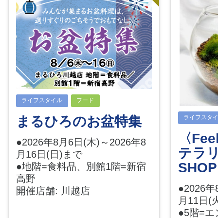
ライフスタイル
フード
まるひろのお盆特集
ライフスタ
〈Feel
●2026年8月6日(木)～2026年8
テラリ
月16日(日)まで
SHOP
●地階=食料品、別館1階=新宿
高野
●2026年
開催店舗: 川越店
月11日(
●5階=