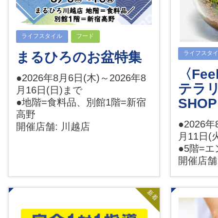
ライフスタイル
フード
まるひろのお盆特集
ライフスタ
〈Feel
●2026年8月6日(木)～2026年8
テラリ
月16日(日)まで
SHOP
●地階=食料品、別館1階=新宿
高野
●2026年
開催店舗: 川越店
月11日(
●5階=
開催店舗
新着