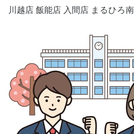
川越店
飯能店
入間店
まるひろ南