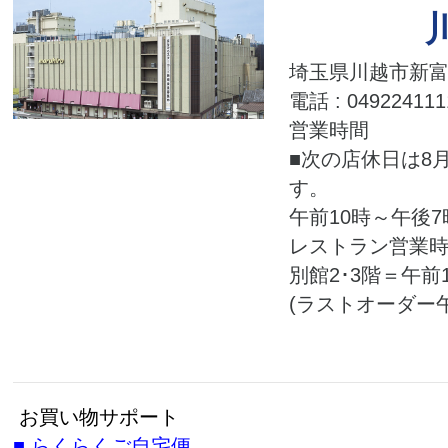
埼玉県川越市新富町
電話 : 049224111
営業時間
■次の店休日は8月
す。
午前10時～午後7
レストラン営業
別館2･3階＝午前
(ラストオーダー午
お買い物サポート
■
らくらくご自宅便