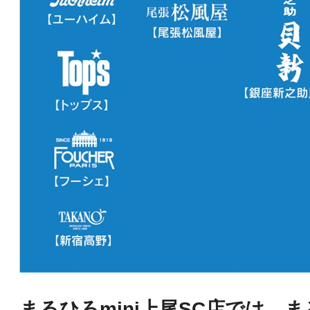
・
まるひろmini上尾SC店では、