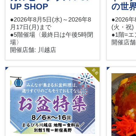
UP SHOP
の世
●2026年8月5日(水)～2026年8
●2026
月17日(月)まで
(火・祝)
●5階催場〈最終日は午後5時閉
●1階=
場〉
開催店舗
開催店舗: 川越店
新着