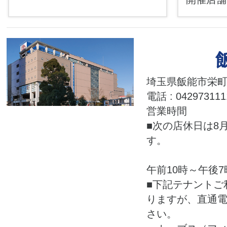
埼玉県飯能市栄町2
電話 : 042973111
営業時間
■次の店休日は8月
す。
午前10時～午後7
■下記テナントご
りますが、直通
さい。