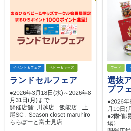
イベント＆フェア
ベビー＆キッズ
フード
ランドセルフェア
選抜
プフ
●2026年3月18日(水)～2026年8
月31日(月)まで
●2026年
開催店舗: 川越店 . 飯能店 . 上
月10日(
尾SC . Season closet maruhiro
●2階催
ららぽーと富士見店
場〉
開催店舗