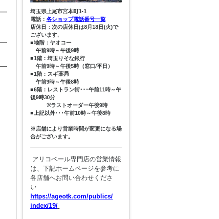
埼玉県上尾市宮本町1-1
電話：
各ショップ電話番号一覧
店休日：次の店休日は8月18日(火)で
ございます。
■地階：ヤオコー
午前9時～午後9時
■1階：埼玉りそな銀行
午前9時～午後5時（窓口/平日）
■1階：スギ薬局
午前9時～午後8時
■6階：レストラン街･･･午前11時～午
後9時30分
※ラストオーダー午後9時
■上記以外･･･午前10時～午後8時
※店舗により営業時間が変更になる場
合がございます。
アリコベール専門店の営業情報
は、下記ホームページを参考に
各店舗へお問い合わせくださ
い
https://ageotk.com/publics/
index/19/