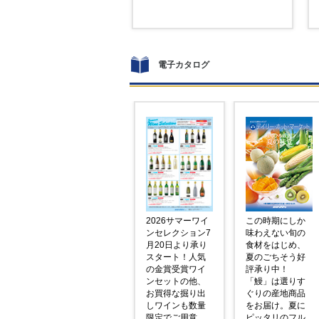
電子カタログ
2026サマーワイ
この時期にしか
ンセレクション7
味わえない旬の
月20日より承り
食材をはじめ、
スタート！人気
夏のごちそう好
の金賞受賞ワイ
評承り中！
ンセットの他、
「鰻」は選りす
お買得な掘り出
ぐりの産地商品
しワインも数量
をお届け。夏に
限定でご用意。
ピッタリのフル