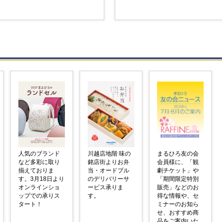
人気のブランド
川越店地階 味の
まるひろ友の会
など多彩に取り
銘店街よりお弁
会員様に、「観
揃えておりま
当・オードブル
劇チケット」や
す。3月18日より
のデリバリーサ
「期間限定特別
オンラインショ
ービス承りま
販売」などのお
ップでの承りス
す。
得な情報や、セ
タート！
ミナーのお知ら
せ、おすすめ商
品をご案内いた