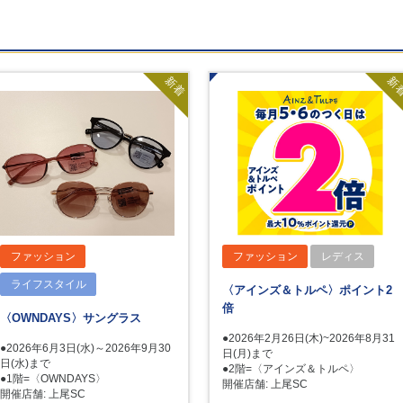
新着
新
ファッション
ファッション
レディス
ライフスタイル
〈アインズ＆トルペ〉ポイント2
倍
〈OWNDAYS〉サングラス
●2026年2月26日(木)~2026年8月31
●2026年6月3日(水)～2026年9月30
日(月)まで
日(水)まで
●2階=〈アインズ＆トルペ〉
●1階=〈OWNDAYS〉
開催店舗: 上尾SC
開催店舗: 上尾SC