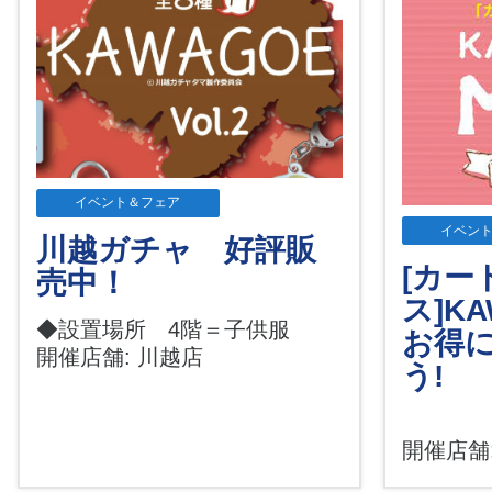
イベント＆フェア
イベン
川越ガチャ 好評販
[カー
売中！
ス]KA
◆設置場所 4階＝子供服
お得
開催店舗: 川越店
う!
開催店舗