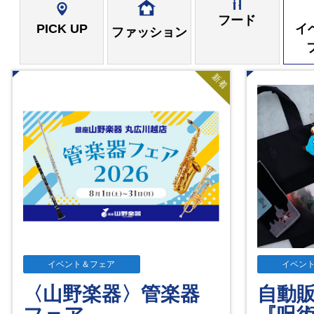
フード
PICK UP
イ
ファッション
新着
イベント＆フェア
イベン
〈山野楽器〉管楽器
自動