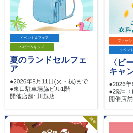
イベント＆フェア
ファッシ
ベビー＆キッズ
イベン
夏のランドセルフェ
〈ビ
ア
キャ
●2026年8月11日(火・祝)まで
●2026
●東口駐車場脇ビル1階
●2階=
開催店舗: 川越店
開催店舗
新着