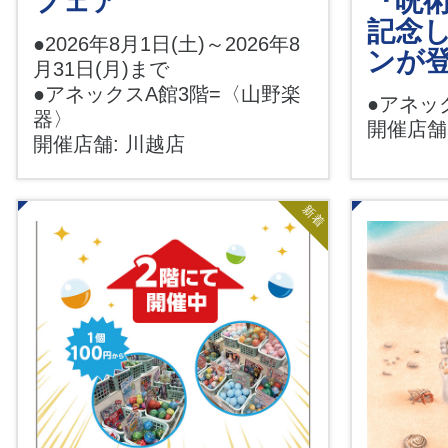
フェア
『呪術
記念
●2026年8月1日(土)～2026年8
ンが登
月31日(月)まで
●アネックスA館3階=〈山野楽
●アネッ
器〉
開催店舗
開催店舗: 川越店
新着