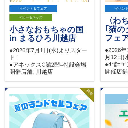
イベント＆フェア
イベン
ベビー＆キッズ
〈わ
｢猫の
小さなおもちゃの国
フェ
in まるひろ川越店
●2026年
●2026年7月1日(水)よりスター
月12日(
ト！
●4階=
●アネックスC館2階=特設会場
開催店舗
開催店舗: 川越店
新着