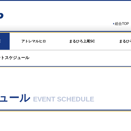
総合TOP
店
アトレマルヒロ
まるひろ上尾SC
まるひ
ントスケジュール
ュール
EVENT SCHEDULE