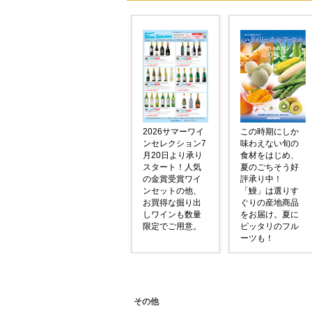
2026サマーワイ
この時期にしか
ンセレクション7
味わえない旬の
月20日より承り
食材をはじめ、
スタート！人気
夏のごちそう好
の金賞受賞ワイ
評承り中！
ンセットの他、
「鰻」は選りす
お買得な掘り出
ぐりの産地商品
しワインも数量
をお届け。夏に
限定でご用意。
ピッタリのフル
ーツも！
その他