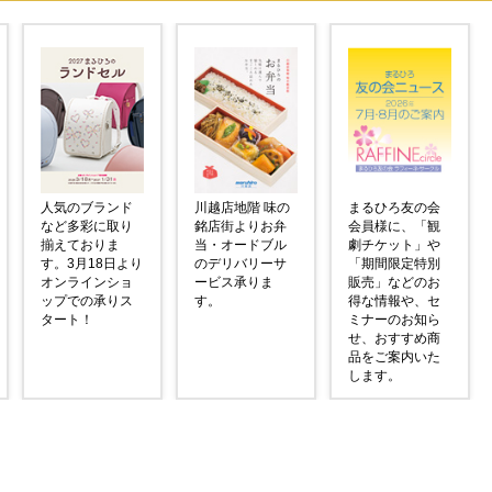
人気のブランド
川越店地階 味の
まるひろ友の会
など多彩に取り
銘店街よりお弁
会員様に、「観
揃えておりま
当・オードブル
劇チケット」や
す。3月18日より
のデリバリーサ
「期間限定特別
オンラインショ
ービス承りま
販売」などのお
ップでの承りス
す。
得な情報や、セ
タート！
ミナーのお知ら
せ、おすすめ商
品をご案内いた
します。