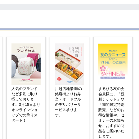
人気のブランド
川越店地階 味の
まるひろ友の会
など多彩に取り
銘店街よりお弁
会員様に、「観
揃えておりま
当・オードブル
劇チケット」や
す。3月18日より
のデリバリーサ
「期間限定特別
オンラインショ
ービス承りま
販売」などのお
ップでの承りス
す。
得な情報や、セ
タート！
ミナーのお知ら
せ、おすすめ商
品をご案内いた
します。