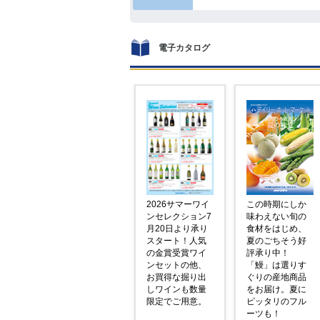
電子カタログ
2026サマーワイ
この時期にしか
ンセレクション7
味わえない旬の
月20日より承り
食材をはじめ、
スタート！人気
夏のごちそう好
の金賞受賞ワイ
評承り中！
ンセットの他、
「鰻」は選りす
お買得な掘り出
ぐりの産地商品
しワインも数量
をお届け。夏に
限定でご用意。
ピッタリのフル
ーツも！