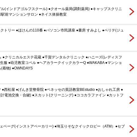
ル(インドアゴルフスクール) ●クオール薬局(調剤薬局) ●キャップスクリニ
浦和駅前マンションサロン ●ネイス体操教室
クトリー ●ほけんの110番 ●パソコン市民講座 ●書房 すみよし ●ベリテ(ジュ
 ●クリニカルエステ花蔵 ●千賀デンタルクリニック ●ハニーズ(レディスフ
 ●学生服 ●幼児教室コペル ●ヘアカラークイックカラーQ ●WAKABA ●マンショ
着物) ●OWNDAYS
●西松屋 ●げんき堂整骨院 ●ベネッセの英語教室BEstudio ●おしゃれ工房 ●
計電池交換・合鍵) ●スカット(クリーニング) ●ココカラファイン ●カットフ
ジェベーグ(インストアベーカリー) ●埼玉りそなクイックロビー（ATM）●セブ