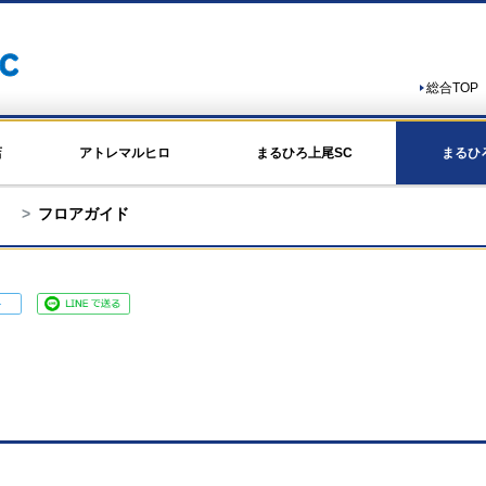
総合TOP
店
アトレマルヒロ
まるひろ上尾SC
まるひ
フロアガイド