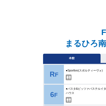
まるひろ南
本館
●Sportivo(スポルティーヴォ)
R
F
●パスタ&ピッツァパステルイタリア
6
ハウス
F