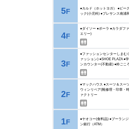
5
●カルド（ホットヨガ） ●ビーグ
F
ック(小児科) ●プレサンス南
●ダイソー ●ポーラ ●カラダファ
4
エリー)
F
●ファッションセンターしまむら
ァッション) ●SHOE PLAZA
3
F
ンカウンター(不動産) ●粋ごころ(
●マックハウス ●スーツ＆スーツ 
ウィンリペア(靴修理・印章・時
2
F
ァクトリー
1
●ヤオコー(食料品) ●ブーラン
F
ン銀行（ATM）