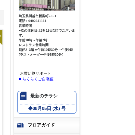
埼玉県川越市新富町2-6-1
電話 : 0492241111
営業時間
■次の店休日は8月19日(水)でございま
着
す。
午前10時～午後7時
レストラン営業時間
別館2･3階＝午前10時30分～午後9時
(ラストオーダー午後8時30分）
お買い物サポート
■
らくらくご自宅便
最新のチラシ
◆
08月05日 (水) 号
フロアガイド