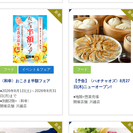
新着
新
フード
イベント＆フェア
フード
〈和幸〉おこさま半額フェア
【予告】〈ハオチャオズ〉8月27
日(木)ニューオープン!
●2026年8月1日(土)～2026年8月31
日(月)まで
●地階=惣菜売場
●別館2階=〈和幸〉
開催店舗: 川越店
開催店舗: 川越店
新着
新