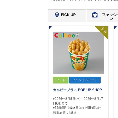
PICK UP
ファッシ
ン
新着
フード
イベント＆フェア
カルビープラス POP UP SHOP
●2026年8月5日(水)～2026年8月17
日(月)まで
●5階催場〈最終日は午後5時閉場〉
開催店舗: 川越店