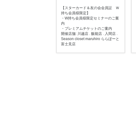
【スターカード＆友の会会員証 Ｗ
持ち会員様限定】
・W持ち会員様限定セミナーのご案
内
・プレミアムチケットのご案内
開催店舗: 川越店 . 飯能店 . 入間店 .
Season closet maruhiro ららぽーと
富士見店