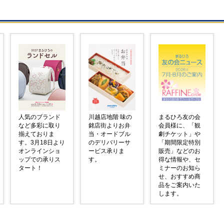
人気のブランド
川越店地階 味の
まるひろ友の会
など多彩に取り
銘店街よりお弁
会員様に、「観
揃えておりま
当・オードブル
劇チケット」や
す。3月18日より
のデリバリーサ
「期間限定特別
オンラインショ
ービス承りま
販売」などのお
ップでの承りス
す。
得な情報や、セ
タート！
ミナーのお知ら
せ、おすすめ商
品をご案内いた
します。