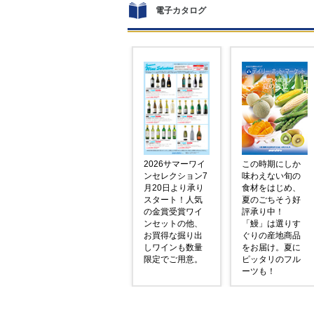
電子カタログ
2026サマーワイ
この時期にしか
ンセレクション7
味わえない旬の
月20日より承り
食材をはじめ、
スタート！人気
夏のごちそう好
の金賞受賞ワイ
評承り中！
ンセットの他、
「鰻」は選りす
お買得な掘り出
ぐりの産地商品
しワインも数量
をお届け。夏に
限定でご用意。
ピッタリのフル
ーツも！