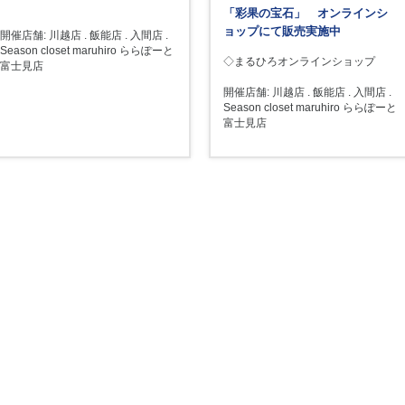
「彩果の宝石」 オンラインシ
ョップにて販売実施中
開催店舗: 川越店 . 飯能店 . 入間店 .
Season closet maruhiro ららぽーと
◇まるひろオンラインショップ
富士見店
開催店舗: 川越店 . 飯能店 . 入間店 .
Season closet maruhiro ららぽーと
富士見店