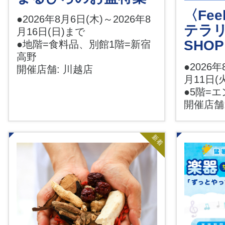
〈Feel
●2026年8月6日(木)～2026年8
テラリ
月16日(日)まで
SHOP
●地階=食料品、別館1階=新宿
高野
●2026年
開催店舗: 川越店
月11日(
●5階=
開催店舗
新着