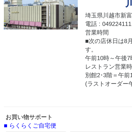
埼玉県川越市新富町
電話 : 049224111
営業時間
■次の店休日は8月
す。
午前10時～午後7
レストラン営業
別館2･3階＝午前
(ラストオーダー午
お買い物サポート
■
らくらくご自宅便