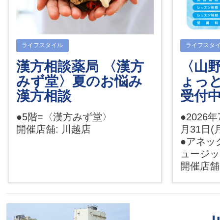
ライフスタイル
ライフスタ
漢方相談薬局 〈漢方
〈山
みず堂〉夏のお悩み
ょっ
漢方相談
受付中
●5階=〈漢方みず堂〉
●2026年
開催店舗: 川越店
月31日(
●アネッ
ュージ
開催店舗