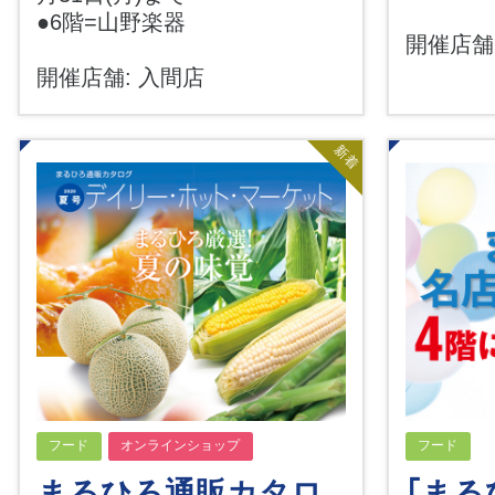
●6階=山野楽器
開催店舗
開催店舗: 入間店
新着
フード
オンラインショップ
フード
まるひろ通販カタロ
｢ま