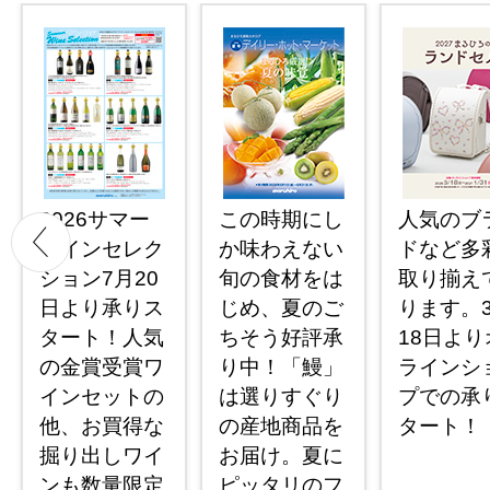
2026サマー
この時期にし
人気のブ
ワインセレク
か味わえない
ドなど多
ション7月20
旬の食材をは
取り揃え
日より承りス
じめ、夏のご
ります。
タート！人気
ちそう好評承
18日より
の金賞受賞ワ
り中！「鰻」
ラインシ
インセットの
は選りすぐり
プでの承
他、お買得な
の産地商品を
タート！
掘り出しワイ
お届け。夏に
ンも数量限定
ピッタリのフ