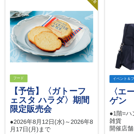
新着
フード
イベント＆
【予告】〈ガトーフ
〈エ
ェスタ ハラダ〉期間
ゲン
限定販売会
●1階=
雑貨
●2026年8月12日(水)～2026年8
開催店舗
月17日(月)まで