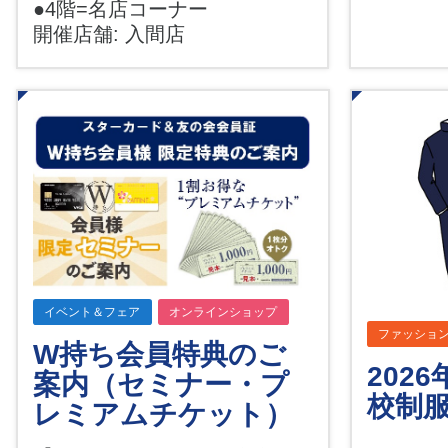
●4階=名店コーナー
開催店舗: 入間店
イベント＆フェア
オンラインショップ
ファッショ
W持ち会員特典のご
202
案内（セミナー・プ
校制
レミアムチケット）