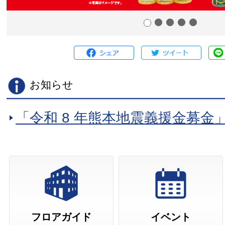
お知らせ
「令和 8 年熊本地震義援金募金
案内
まるひろ入間店 営業終了店舗
まるひろ入間店 業態変更のお
まるひろオンラインショッピン
部カードの利用停止について
フロアガイド
イベント