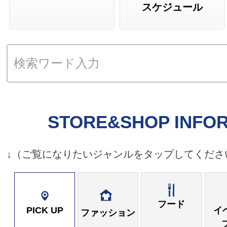
スケジュール
まるひろアプリ「バースデーポ
進呈対象カードの改定のお知ら
STORE&SHOP INFO
↓（ご覧になりたいジャンルをタップしてくださ
フード
PICK UP
イ
ファッション