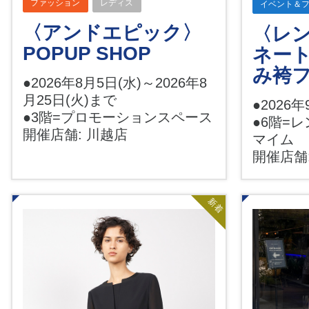
ファッション
レディス
イベント＆
〈アンドエピック〉
〈レ
POPUP SHOP
ネー
み袴
●2026年8月5日(水)～2026年8
月25日(火)まで
●2026
●3階=プロモーションスペース
●6階=
開催店舗: 川越店
マイム
開催店舗
新着