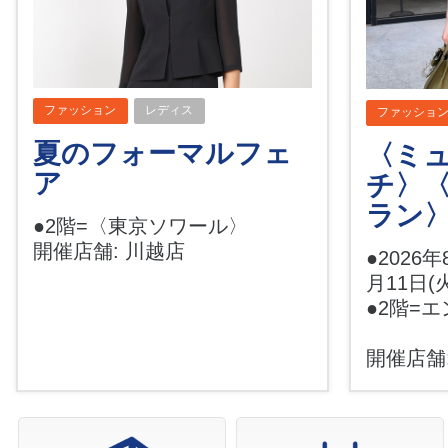
ファッション
レディス
ファッショ
夏のフォーマルフェ
〈ミ
ア
チ〉
ラン〉
●2階=〈東京ソワール〉
開催店舗: 川越店
●2026年
月11日(
●2階=
開催店舗