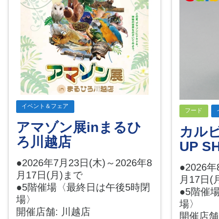
イベント＆フェア
フード
アマゾン展inまるひ
カルビ
ろ川越店
UP S
●2026年7月23日(木)～2026年8
●2026年
月17日(月)まで
月17日(
●5階催場〈最終日は午後5時閉
●5階催
場〉
場〉
開催店舗: 川越店
開催店舗