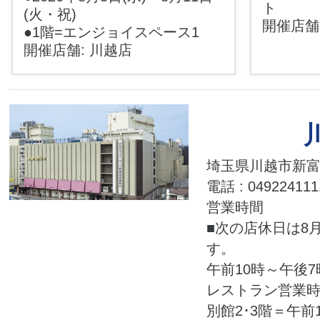
ト
(火・祝)
開催店舗
●1階=エンジョイスペース1
開催店舗: 川越店
埼玉県川越市新富町
電話 : 049224111
営業時間
■次の店休日は8月
す。
午前10時～午後7
レストラン営業
別館2･3階＝午前