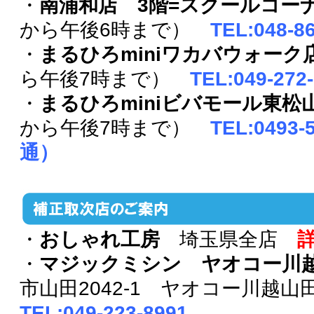
・
南浦和店 3階=スクールコー
から午後6時まで）
TEL:048-
・
まるひろminiワカバウォーク
ら午後7時まで）
TEL:049-27
・
まるひろminiビバモール東松
から午後7時まで）
TEL:0493
通）
・
おしゃれ工房
埼玉県全店
・
マジックミシン ヤオコー川
市山田2042-1 ヤオコー川越山
TEL:049-223-8991