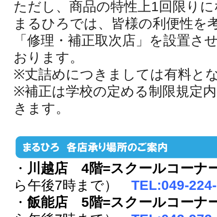
ただし、商品の特性上1回限りに
まるひろでは、皆様の利便性を
「修理・補正取次店」を設置さ
おります。
※丈詰めにつきましては有料と
※補正は学校の定める制限規定
きます。
・
川越店 4階=スクールコーナ
ら午後7時まで）
TEL:049-2
・
飯能店 5階=スクールコーナ