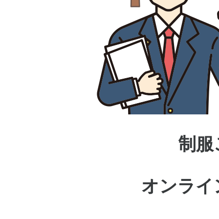
制服
オンライ