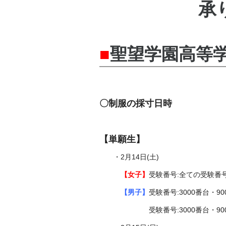
承
■
聖望学園高等
〇制服の採寸日時
【単願生】
・2月14日(土)
【女子】
受験番号:全ての受験番号
【男子】
受験番号:3000番台・9
受験番号:3000番台・9000