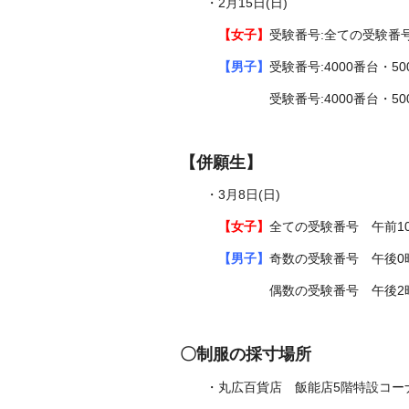
・2月15日(日)
【女子】
受験番号:全ての受験番号
【男子】
受験番号:4000番台・5
受験番号:4000番台・
5
【併願生】
・3月8日(日)
【女子】
全ての受験番号 午前1
【男子】
奇数の受験番号 午後0
偶数の
受験番号
午後2
〇制服の採寸場所
・丸広百貨店 飯能店5階特設コー