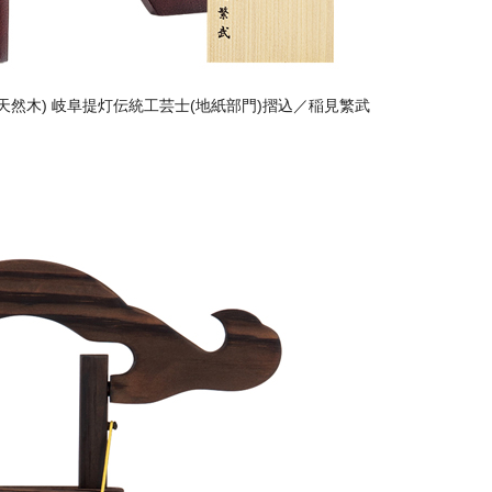
cm／天然木) 岐阜提灯伝統工芸士(地紙部門)摺込／稲見繁武