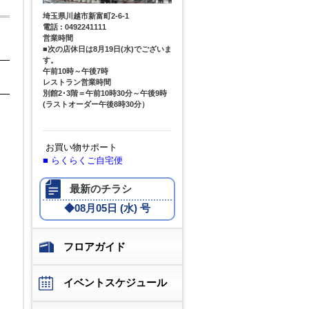
埼玉県川越市新富町2-6-1
電話 : 0492241111
営業時間
■次の店休日は8月19日(水)でございま
す。
午前10時～午後7時
レストラン営業時間
別館2･3階＝午前10時30分～午後9時
(ラストオーダー午後8時30分）
お買い物サポート
■
らくらくご自宅便
最新のチラシ
◆
08月05日 (水) 号
フロアガイド
イベントスケジュール