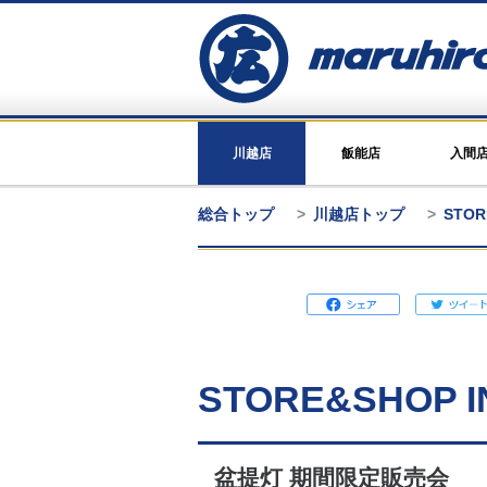
川越店
飯能店
入間
総合トップ
川越店トップ
STOR
STORE&SHOP I
盆提灯 期間限定販売会