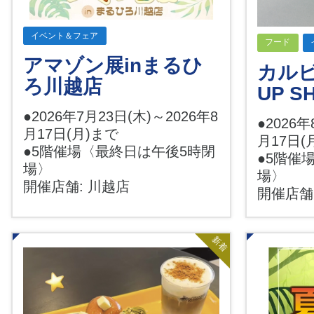
イベント＆フェア
フード
アマゾン展inまるひ
カルビ
ろ川越店
UP S
●2026年7月23日(木)～2026年8
●2026年
月17日(月)まで
月17日(
●5階催場〈最終日は午後5時閉
●5階催
場〉
場〉
開催店舗: 川越店
開催店舗
新着