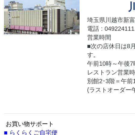
埼玉県川越市新富町
電話 : 049224111
営業時間
■次の店休日は8月
す。
午前10時～午後7
レストラン営業
別館2･3階＝午前
(ラストオーダー午
お買い物サポート
■
らくらくご自宅便