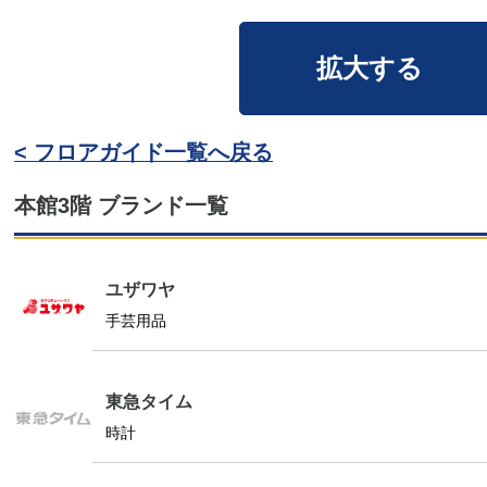
拡大する
< フロアガイド一覧へ戻る
本館3階 ブランド一覧
ユザワヤ
手芸用品
東急タイム
時計