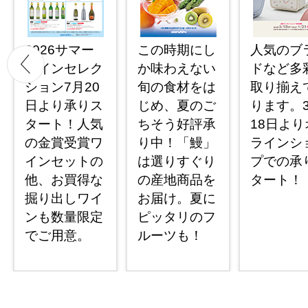
2026サマー
この時期にし
人気のブ
ワインセレク
か味わえない
ドなど多
ション7月20
旬の食材をは
取り揃え
日より承りス
じめ、夏のご
ります。
タート！人気
ちそう好評承
18日より
の金賞受賞ワ
り中！「鰻」
ラインシ
インセットの
は選りすぐり
プでの承
他、お買得な
の産地商品を
タート！
掘り出しワイ
お届け。夏に
ンも数量限定
ピッタリのフ
でご用意。
ルーツも！