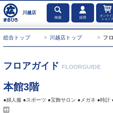
川越店
オンライ
検索
採用
ショッ
総合トップ
川越店トップ
フ
フロアガイド
FLOORGUIDE
本館3階
●婦人服 ●スポーツ ●宝飾サロン ●メガネ ●時計