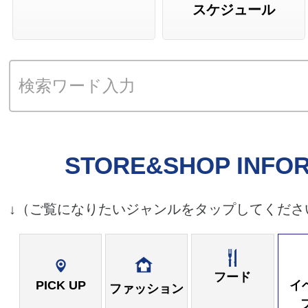
スケジュール
まるひろアプリ「バースデーポ
進呈対象カードの改定のお知ら
STORE&SHOP INFO
↓（ご覧になりたいジャンルをタップしてくださ
フード
PICK UP
イ
ファッション