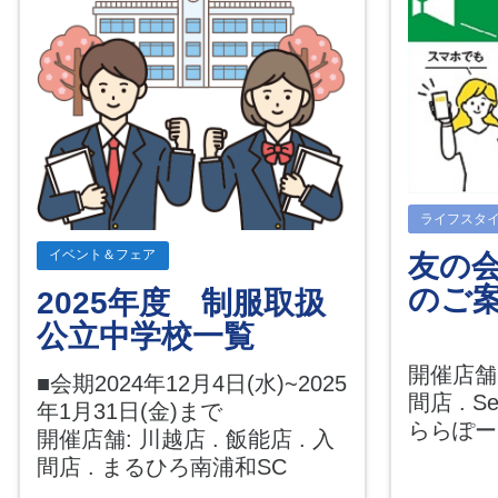
ライフスタ
イベント＆フェア
友の会
のご
2025年度 制服取扱
公立中学校一覧
開催店舗:
■会期2024年12月4日(水)~2025
間店 . Sea
年1月31日(金)まで
ららぽ
開催店舗: 川越店 . 飯能店 . 入
間店 . まるひろ南浦和SC