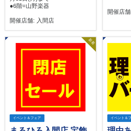
●6階=山野楽器
開催店舗
開催店舗: 入間店
新着
イベント＆フェア
イベント＆
まるひろ入間店 宝飾
理由