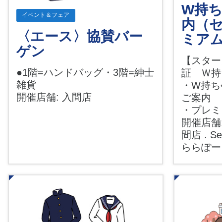
W持
イベント＆フェア
内（
〈エース〉協賛バー
ミア
ゲン
【スター
●1階=ハンドバッグ・3階=紳士
証 Ｗ持
雑貨
・W持ち
開催店舗: 入間店
ご案内
・プレミ
開催店舗:
間店 . Sea
ららぽ