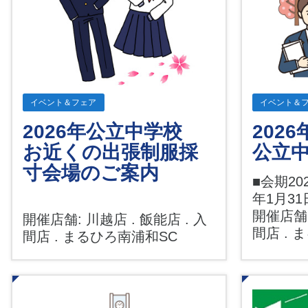
イベント＆フェア
イベント＆
2026年公立中学校
202
お近くの出張制服採
公立
寸会場のご案内
■会期202
年1月31
開催店舗:
開催店舗: 川越店 . 飯能店 . 入
間店 .
間店 . まるひろ南浦和SC