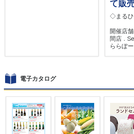
て販
◇まるひ
開催店舗:
間店 . Sea
ららぽ
電子カタログ