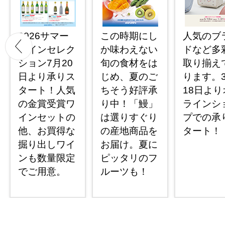
2026サマー
この時期にし
人気のブ
ワインセレク
か味わえない
ドなど多
ション7月20
旬の食材をは
取り揃え
日より承りス
じめ、夏のご
ります。
タート！人気
ちそう好評承
18日より
の金賞受賞ワ
り中！「鰻」
ラインシ
インセットの
は選りすぐり
プでの承
他、お買得な
の産地商品を
タート！
掘り出しワイ
お届け。夏に
ンも数量限定
ピッタリのフ
でご用意。
ルーツも！