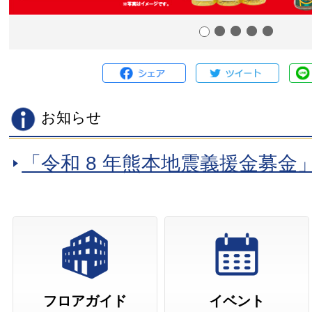
お知らせ
「令和 8 年熊本地震義援金募金
案内
まるひろ入間店 営業終了店舗
まるひろ入間店 業態変更のお
まるひろオンラインショッピン
部カードの利用停止について
フロアガイド
イベント