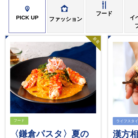
フード
PICK UP
イ
ファッション
新着
フード
ライフスタ
〈鎌倉パスタ〉夏の
漢方相