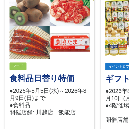
フード
イベント＆
食料品日替り特価
ギフ
●2026年8月5日(水)～2026年8
●2026年
月9日(日)まで
月10日(
●食料品
●4階催
開催店舗: 川越店 . 飯能店
開催店舗