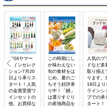
2026サマー
この時期にし
人気のブ
ワインセレク
か味わえない
ドなど多
ション7月20
旬の食材をは
取り揃え
日より承りス
じめ、夏のご
ります。
タート！人気
ちそう好評承
18日より
の金賞受賞ワ
り中！「鰻」
ラインシ
インセットの
は選りすぐり
プでの承
他、お買得な
の産地商品を
タート！