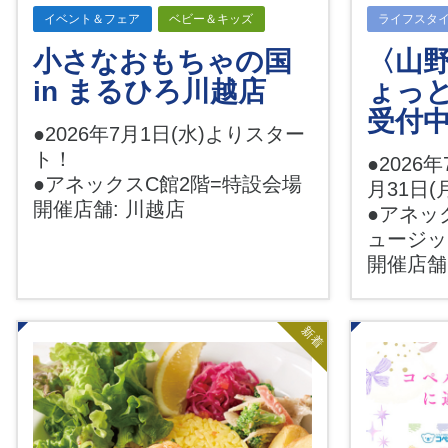
イベント＆フェア
ベビー＆キッズ
ライフスタ
小さなおもちゃの国
〈山
in まるひろ川越店
ょっ
受付中
●2026年7月1日(水)よりスター
ト！
●2026年
●アネックスC館2階=特設会場
月31日(
開催店舗: 川越店
●アネッ
ュージ
開催店舗
新着