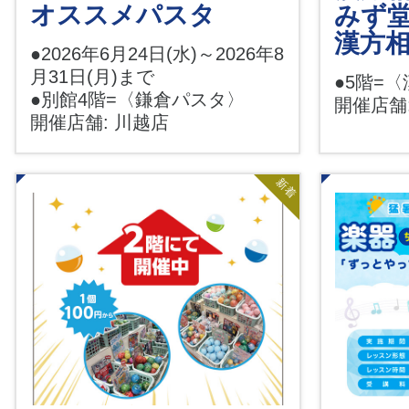
オススメパスタ
みず
漢方
●2026年6月24日(水)～2026年8
月31日(月)まで
●5階=
●別館4階=〈鎌倉パスタ〉
開催店舗
開催店舗: 川越店
新着