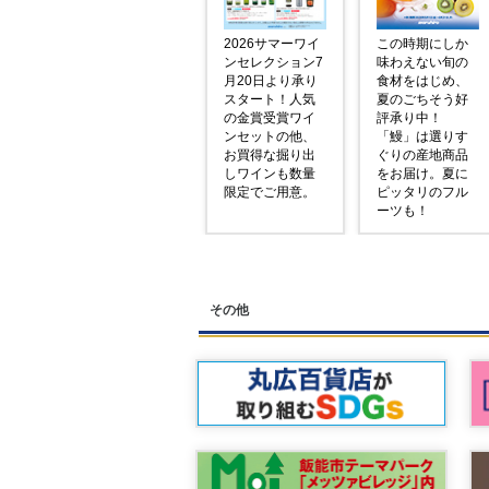
2026サマーワイ
この時期にしか
ンセレクション7
味わえない旬の
月20日より承り
食材をはじめ、
スタート！人気
夏のごちそう好
の金賞受賞ワイ
評承り中！
ンセットの他、
「鰻」は選りす
お買得な掘り出
ぐりの産地商品
しワインも数量
をお届け。夏に
限定でご用意。
ピッタリのフル
ーツも！
その他