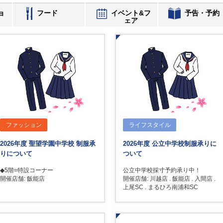
ョ
フード
イベント&フ
予告・予約
ェア
ファッション
ライフスタイル
2026年度 聖望学園中学校 制服承
2026年度 公立中学校制服承りに
りについて
ついて
◆5階=特設コーナー
公立中学校採寸予約承り中！
開催店舗: 飯能店
開催店舗: 川越店 . 飯能店 . 入間店 .
上尾SC . まるひろ南浦和SC