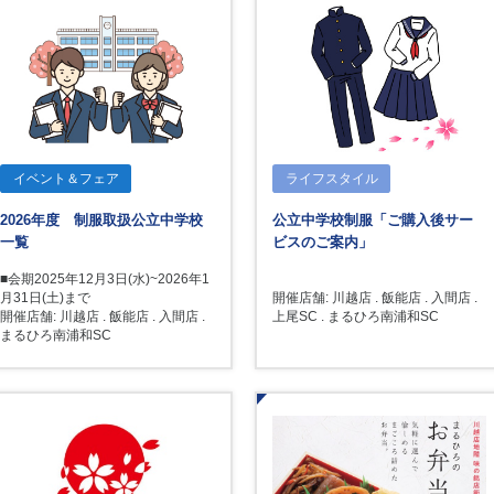
イベント＆フェア
ライフスタイル
2026年度 制服取扱公立中学校
公立中学校制服「ご購入後サー
一覧
ビスのご案内」
■会期2025年12月3日(水)~2026年1
月31日(土)まで
開催店舗: 川越店 . 飯能店 . 入間店 .
開催店舗: 川越店 . 飯能店 . 入間店 .
上尾SC . まるひろ南浦和SC
まるひろ南浦和SC