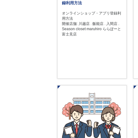
録利用方法
オンラインショップ・アプリ登録利
用方法
開催店舗: 川越店 . 飯能店 . 入間店 .
Season closet maruhiro ららぽーと
富士見店