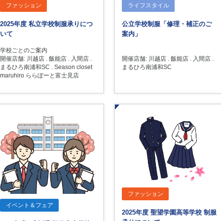
ファッション
ライフスタイル
2025年度 私立学校制服承りにつ
公立学校制服「修理・補正のご
いて
案内」
学校ごとのご案内
開催店舗: 川越店 . 飯能店 . 入間店 .
開催店舗: 川越店 . 飯能店 . 入間店 .
まるひろ南浦和SC . Season closet
まるひろ南浦和SC
maruhiro ららぽーと富士見店
ファッション
イベント＆フェア
2025年度 聖望学園高等学校 制服