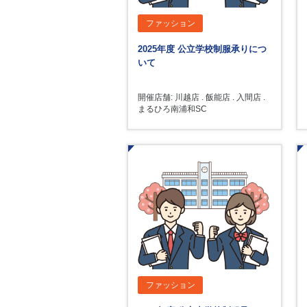
ファッション
2025年度 公立学校制服承りにつ
いて
開催店舗: 川越店 . 飯能店 . 入間店 .
まるひろ南浦和SC
ファッション