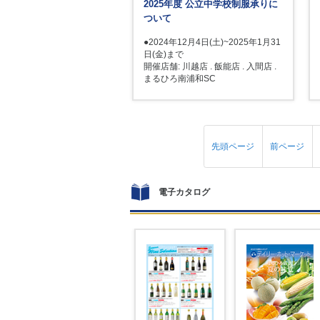
2025年度 公立中学校制服承りに
ついて
●2024年12月4日(土)~2025年1月31
日(金)まで
開催店舗: 川越店 . 飯能店 . 入間店 .
まるひろ南浦和SC
先頭ページ
前ページ
電子カタログ