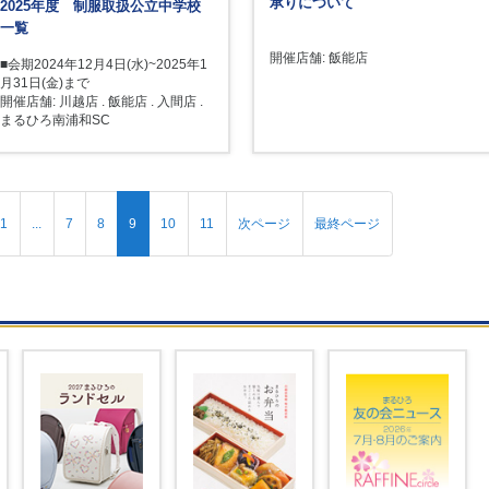
承りについて
2025年度 制服取扱公立中学校
一覧
開催店舗: 飯能店
■会期2024年12月4日(水)~2025年1
月31日(金)まで
開催店舗: 川越店 . 飯能店 . 入間店 .
まるひろ南浦和SC
1
...
7
8
9
10
11
次ページ
最終ページ