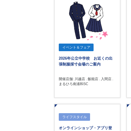
イベント＆フェア
2026年公立中学校 お近くの出
張制服採寸会場のご案内
開催店舗: 川越店 . 飯能店 . 入間店 .
まるひろ南浦和SC
ライフスタイル
オンラインショップ・アプリ登