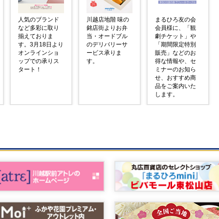
人気のブランド
川越店地階 味の
まるひろ友の会
など多彩に取り
銘店街よりお弁
会員様に、「観
揃えておりま
当・オードブル
劇チケット」や
す。3月18日より
のデリバリーサ
「期間限定特別
オンラインショ
ービス承りま
販売」などのお
ップでの承りス
す。
得な情報や、セ
タート！
ミナーのお知ら
せ、おすすめ商
品をご案内いた
します。