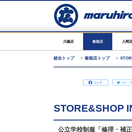
川越店
飯能店
入間
総合トップ
飯能店トップ
STOR
STORE&SHOP I
公立学校制服「修理・補