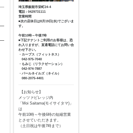
埼玉県飯能市栄町24-4
電話 : 0429731111
営業時間
■次の店休日は8月19日(水)でございま
す。
午前10時～午後7時
■下記テナントご利用のお客様は、恐
れ入りますが、直通電話にてお問い合
わせ下さい。
・カーブス（フィットネス）
042-975-7040
・もみじ（リラクゼーション）
042-974-7887
・パールネイルズ（ネイル）
080-2075-4401
【お知らせ】
メッツァビレッジ内
「Moi Saitama(モイサイタマ)」
は
午前10時～午後6時の短縮営業
とさせていただきます。
（土日祝は午後7時まで）