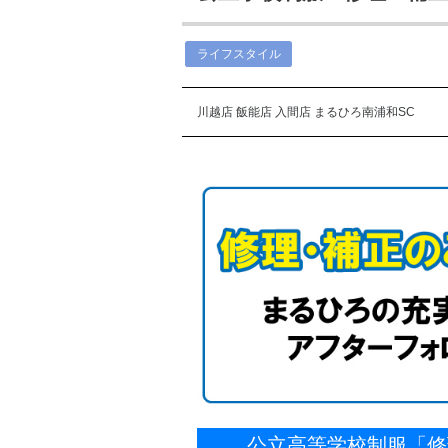
ライフスタイル
川越店
飯能店
入間店
まるひろ南浦和SC
公立高等学校制服「修