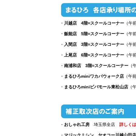
・
川越店 4階=スクールコーナー
（午
・
飯能店 5階=スクールコーナー
（午
・
入間店 3階=スクールコーナー
（午
・
上尾店 6階=スクールコーナー
（午
・
南浦和店 3階=スクールコーナー
（
・
まるひろminiワカバウォーク店
（午
・
まるひろminiビバモール東松山店
（
・
おしゃれ工房
埼玉県全店
詳しく
・
マジックミシン ヤオコー川越山田