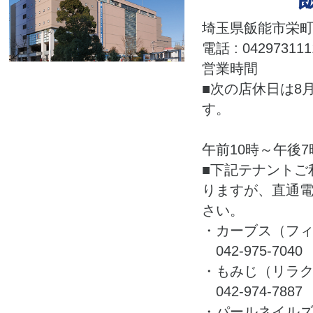
埼玉県飯能市栄町2
電話 : 042973111
営業時間
■次の店休日は8月
す。
午前10時～午後7
■下記テナントご
りますが、直通
さい。
・カーブス（フ
042-975-7040
・もみじ（リラ
042-974-7887
・パールネイル