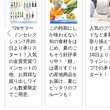
2026サマー
この時期にし
人気のブ
ワインセレク
か味わえない
ドなど多
ション7月20
旬の食材をは
取り揃え
日より承りス
じめ、夏のご
ります。
タート！人気
ちそう好評承
18日より
の金賞受賞ワ
り中！「鰻」
ラインシ
インセットの
は選りすぐり
プでの承
他、お買得な
の産地商品を
タート！
掘り出しワイ
お届け。夏に
ンも数量限定
ピッタリのフ
でご用意。
ルーツも！