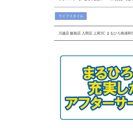
ライフスタイル
川越店
飯能店
入間店
上尾SC
まるひろ南浦和S