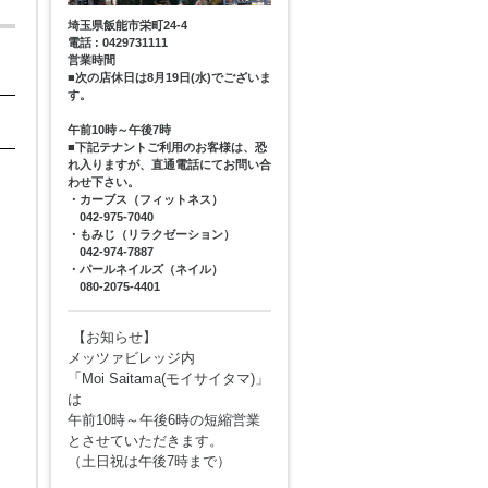
埼玉県飯能市栄町24-4
電話 : 0429731111
営業時間
■次の店休日は8月19日(水)でございま
す。
午前10時～午後7時
■下記テナントご利用のお客様は、恐
れ入りますが、直通電話にてお問い合
わせ下さい。
・カーブス（フィットネス）
042-975-7040
・もみじ（リラクゼーション）
042-974-7887
・パールネイルズ（ネイル）
080-2075-4401
【お知らせ】
メッツァビレッジ内
「Moi Saitama(モイサイタマ)」
は
午前10時～午後6時の短縮営業
とさせていただきます。
（土日祝は午後7時まで）