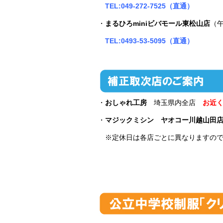
TEL:049-272-7525（直通）
・
まるひろminiビバモール東松山店
（午
TEL:0493-53-5095（直通）
・
おしゃれ工房
埼玉県内全店
お近
・
マジックミシン ヤオコー川越山田
※定休日は各店ごとに異なりますの