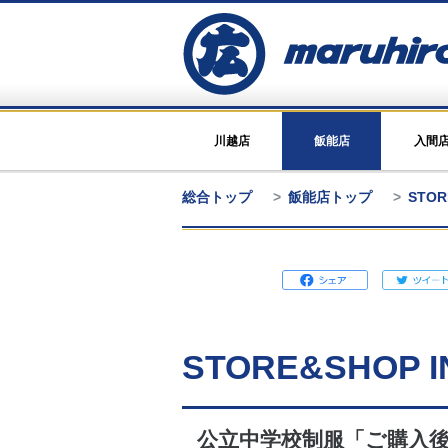
川越店
飯能店
入間
総合トップ
飯能店トップ
STOR
STORE&SHOP I
公立中学校制服「ご購入