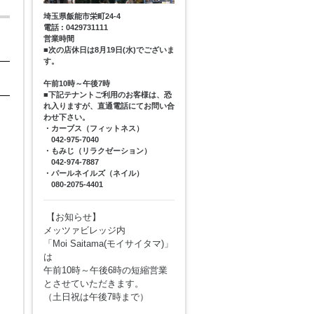
埼玉県飯能市栄町24-4
電話 : 0429731111
営業時間
■次の店休日は8月19日(水)でございま
す。
午前10時～午後7時
■下記テナントご利用のお客様は、恐
れ入りますが、直通電話にてお問い合
わせ下さい。
・カーブス（フィットネス）
042-975-7040
・もみじ（リラクゼーション）
042-974-7887
・パールネイルズ（ネイル）
080-2075-4401
【お知らせ】
メッツァビレッジ内
「Moi Saitama(モイサイタマ)」
は
午前10時～午後6時の短縮営業
とさせていただきます。
（土日祝は午後7時まで）