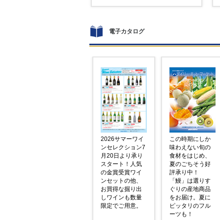
電子カタログ
2026サマーワイ
この時期にしか
ンセレクション7
味わえない旬の
月20日より承り
食材をはじめ、
スタート！人気
夏のごちそう好
の金賞受賞ワイ
評承り中！
ンセットの他、
「鰻」は選りす
お買得な掘り出
ぐりの産地商品
しワインも数量
をお届け。夏に
限定でご用意。
ピッタリのフル
ーツも！