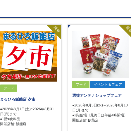
新着
新
フード
イベント＆フェア
フード
選抜アンテナショップフェア
まるひろ飯能店 夕市
●2026年8月5日(水)～2026年8月10
●2026年8月1日(土)~2026年8月31
日(月)まで
日(月)まで
●2階催場〈最終日は午後4時閉場〉
●1階=食料品
開催店舗: 飯能店
開催店舗: 飯能店