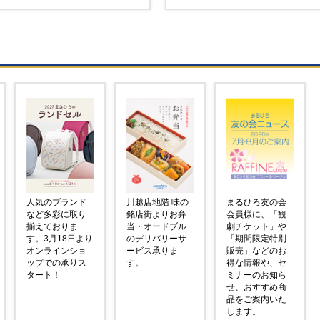
人気のブランド
川越店地階 味の
まるひろ友の会
など多彩に取り
銘店街よりお弁
会員様に、「観
揃えておりま
当・オードブル
劇チケット」や
す。3月18日より
のデリバリーサ
「期間限定特別
オンラインショ
ービス承りま
販売」などのお
ップでの承りス
す。
得な情報や、セ
タート！
ミナーのお知ら
せ、おすすめ商
品をご案内いた
します。