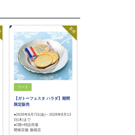
着
新着
フード
【ガトーフェスタ ハラダ】期間
限定販売
●2026年8月7日(金)～2026年8月13
日(木)まで
●1階=特設売場
開催店舗: 飯能店