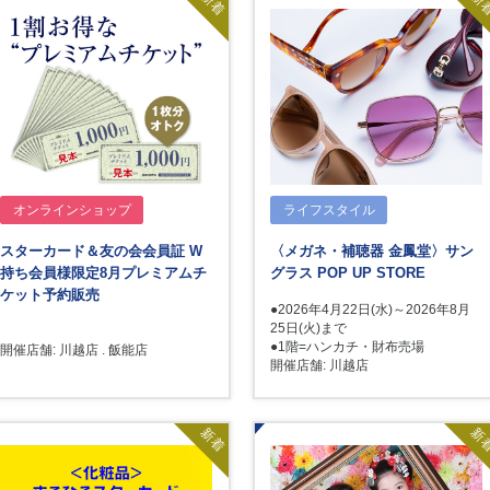
新着
新
オンラインショップ
ライフスタイル
スターカード＆友の会会員証 W
〈メガネ・補聴器 金鳳堂〉サン
持ち会員様限定8月プレミアムチ
グラス POP UP STORE
ケット予約販売
●2026年4月22日(水)～2026年8月
25日(火)まで
●1階=ハンカチ・財布売場
開催店舗: 川越店 . 飯能店
開催店舗: 川越店
新着
新