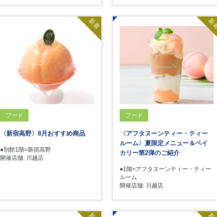
新着
新
フード
フード
〈新宿高野〉8月おすすめ商品
〈アフタヌーンティー・ティー
ルーム〉夏限定メニュー＆ベイ
●別館1階=新宿高野
カリー第2弾のご紹介
開催店舗: 川越店
●1階=アフタヌーンティー・ティー
ルーム
開催店舗: 川越店