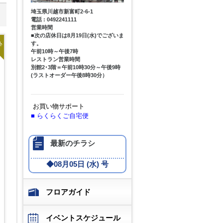
埼玉県川越市新富町2-6-1
電話 : 0492241111
営業時間
■次の店休日は8月19日(水)でございま
着
す。
午前10時～午後7時
レストラン営業時間
別館2･3階＝午前10時30分～午後9時
(ラストオーダー午後8時30分）
お買い物サポート
■
らくらくご自宅便
最新のチラシ
◆
08月05日 (水) 号
フロアガイド
イベントスケジュール