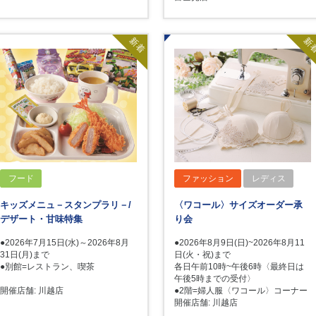
新着
新
フード
ファッション
レディス
キッズメニュ－スタンプラリ－/
〈ワコール〉サイズオーダー承
デザート・甘味特集
り会
●2026年7月15日(水)～2026年8月
●2026年8月9日(日)~2026年8月11
31日(月)まで
日(火・祝)まで
●別館=レストラン、喫茶
各日午前10時~午後6時〈最終日は
午後5時までの受付〉
開催店舗: 川越店
●2階=婦人服〈ワコール〉コーナー
開催店舗: 川越店