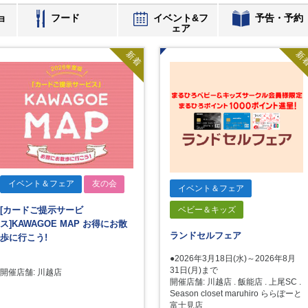
ョ
フード
イベント&フ
予告・予約
ェア
新着
新
イベント＆フェア
友の会
イベント＆フェア
ベビー＆キッズ
[カードご提示サービ
ス]KAWAGOE MAP お得にお散
ランドセルフェア
歩に行こう!
●2026年3月18日(水)～2026年8月
31日(月)まで
開催店舗: 川越店
開催店舗: 川越店 . 飯能店 . 上尾SC .
Season closet maruhiro ららぽーと
富士見店