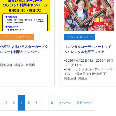
ビューティ＆コスメ
イベント＆フェア
化粧品 まるひろスターカードク
〈レンタルコーディネートマイ
レジット利用キャンペーン
ム〉レンタル七五三フェア
●2026年4月22日(水)～2026年10月
開催店舗: 川越店 . 飯能店
12日(月)まで
●6階=〈レンタルコーディネートマ
イム〉〈最終日は午後4時終了〉
開催店舗: 川越店
2
3
4
5
6
...
8
次ページ
最終ページ