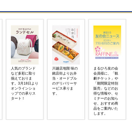
人気のブランド
川越店地階 味の
まるひろ友の会
など多彩に取り
銘店街よりお弁
会員様に、「観
揃えておりま
当・オードブル
劇チケット」や
す。3月18日より
のデリバリーサ
「期間限定特別
オンラインショ
ービス承りま
販売」などのお
ップでの承りス
す。
得な情報や、セ
タート！
ミナーのお知ら
せ、おすすめ商
品をご案内いた
します。