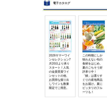
電子カタログ
2026サマーワイ
この時期にしか
ンセレクション7
味わえない旬の
月20日より承り
食材をはじめ、
スタート！人気
夏のごちそう好
の金賞受賞ワイ
評承り中！
ンセットの他、
「鰻」は選りす
お買得な掘り出
ぐりの産地商品
しワインも数量
をお届け。夏に
限定でご用意。
ピッタリのフル
ーツも！