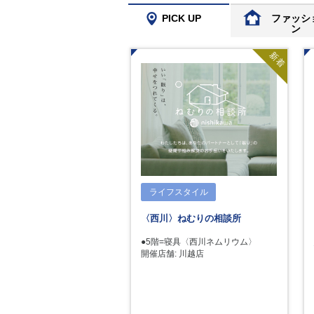
PICK UP
ファッシ
ン
新着
ライフスタイル
〈西川〉ねむりの相談所
●5階=寝具〈西川ネムリウム〉
開催店舗: 川越店