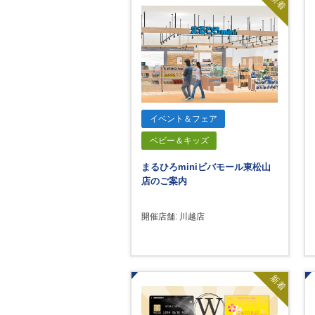
新着
イベント＆フェア
ベビー＆キッズ
まるひろminiビバモール東松山
店のご案内
開催店舗: 川越店
新着