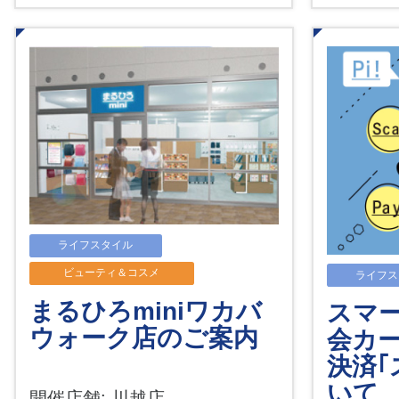
ライフスタイル
ビューティ＆コスメ
ライフス
まるひろminiワカバ
スマ
ウォーク店のご案内
会カ
決済｢
いて
開催店舗: 川越店