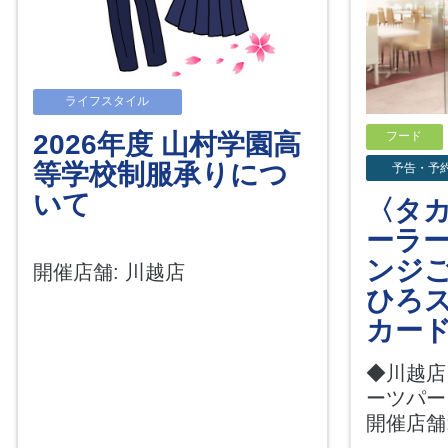
ライフスタイル
2026年度 山村学園高
フード
等学校制服承りにつ
予告・予
いて
〈タ
ーラ
ンジご
開催店舗: 川越店
ひろ
カード
◆川越店
ーツパ
開催店舗