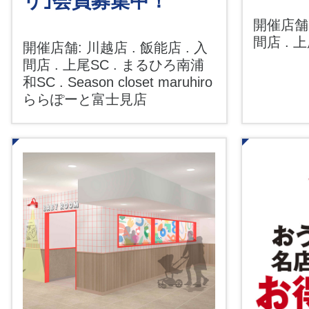
リ｣会員募集中！
開催店舗:
間店 . 
開催店舗: 川越店 . 飯能店 . 入
間店 . 上尾SC . まるひろ南浦
和SC . Season closet maruhiro
ららぽーと富士見店