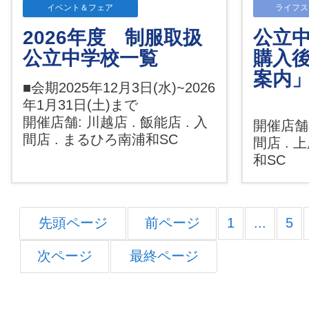
イベント＆フェア
ライフス
2026年度 制服取扱
公立
公立中学校一覧
購入
案内
■会期2025年12月3日(水)~2026
年1月31日(土)まで
開催店舗: 川越店 . 飯能店 . 入
開催店舗:
間店 . まるひろ南浦和SC
間店 . 
和SC
先頭ページ
前ページ
1
...
5
次ページ
最終ページ