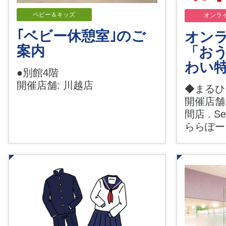
ベビー＆キッズ
オンラ
｢ベビー休憩室｣のご
オンラ
案内
「お
わい
●別館4階
開催店舗: 川越店
◆まるひ
開催店舗:
間店 . Sea
ららぽ