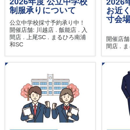
2026年度 公立中学校
202
制服承りについて
お近
寸会
公立中学校採寸予約承り中！
開催店舗: 川越店 . 飯能店 . 入
間店 . 上尾SC . まるひろ南浦
開催店舗:
和SC
間店 .