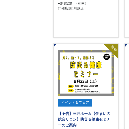
●別館2階=〈和幸〉
開催店舗: 川越店
新着
イベント＆フェア
【予告】三井ホーム【住まいの
総合サロン】防災＆健康セミナ
ーのご案内