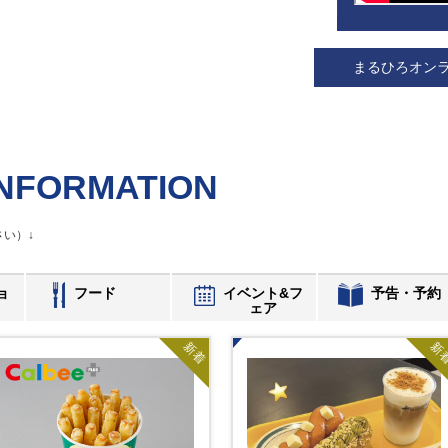
まるひろオン
NFORMATION
い）↓
ョ
フード
イベント&フ
予告・予約
ェア
新着
新