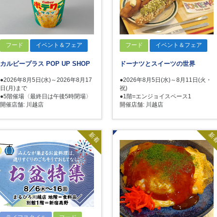
フード
イベント＆フェア
フード
イベント＆フェア
カルビープラス POP UP SHOP
ドーナツとスイーツの世界
●2026年8月5日(水)～2026年8月17
●2026年8月5日(水)～8月11日(火・
日(月)まで
祝)
●5階催場〈最終日は午後5時閉場〉
●1階=エンジョイスペース1
開催店舗: 川越店
開催店舗: 川越店
新着
新