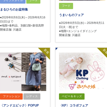
ライフスタイル
フード
フード
まるひろのお盆特集
うまいものフェア
●2026年8月6日(木)～2026年8月16
日(日)まで
●2026年8月5日(水)～2026年8月11
●地階=食料品、別館1階=新宿高野
日(火・祝)まで
開催店舗: 川越店
●地階=エンジョイダイニング
開催店舗: 川越店
新着
新
ファッション
レディス
ベビー＆キッズ
〈アンドエピック〉POPUP
〈KP〉コラボフェア