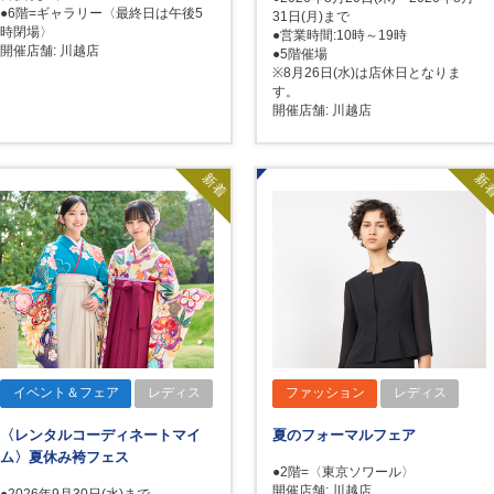
●6階=ギャラリー〈最終日は午後5
31日(月)まで
時閉場〉
●営業時間:10時～19時
開催店舗: 川越店
●5階催場
※8月26日(水)は店休日となりま
す。
開催店舗: 川越店
新着
新
イベント＆フェア
レディス
ファッション
レディス
〈レンタルコーディネートマイ
夏のフォーマルフェア
ム〉夏休み袴フェス
●2階=〈東京ソワール〉
開催店舗: 川越店
●2026年9月30日(水)まで