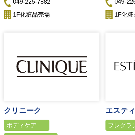
049-225-7882
049-22
1F化粧品売場
1F化
クリニーク
エスティ
ボディケア
フレグラ