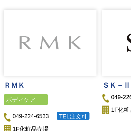
ＲＭＫ
ＳＫ－Ⅱ
049-22
ボディケア
1F化
049-224-6533
TEL注文可
1F化粧品売場