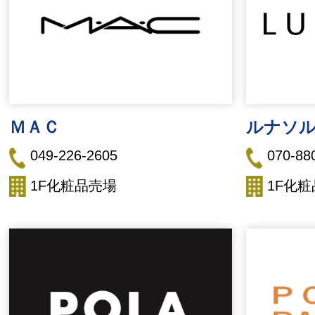
ＭＡＣ
ルナソ
049-226-2605
070-88
1F化粧品売場
1F化